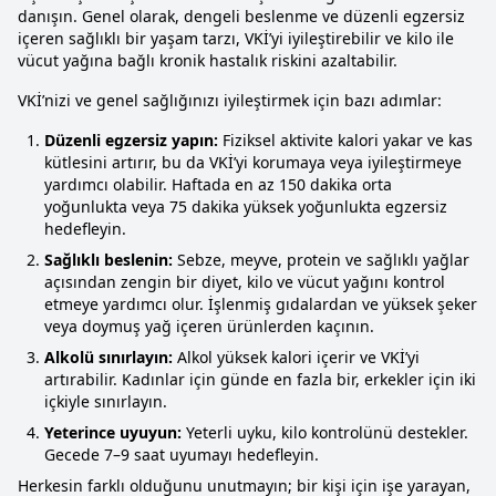
danışın. Genel olarak, dengeli beslenme ve düzenli egzersiz
içeren sağlıklı bir yaşam tarzı, VKİ’yi iyileştirebilir ve kilo ile
vücut yağına bağlı kronik hastalık riskini azaltabilir.
VKİ’nizi ve genel sağlığınızı iyileştirmek için bazı adımlar:
Düzenli egzersiz yapın:
Fiziksel aktivite kalori yakar ve kas
kütlesini artırır, bu da VKİ’yi korumaya veya iyileştirmeye
yardımcı olabilir. Haftada en az 150 dakika orta
yoğunlukta veya 75 dakika yüksek yoğunlukta egzersiz
hedefleyin.
Sağlıklı beslenin:
Sebze, meyve, protein ve sağlıklı yağlar
açısından zengin bir diyet, kilo ve vücut yağını kontrol
etmeye yardımcı olur. İşlenmiş gıdalardan ve yüksek şeker
veya doymuş yağ içeren ürünlerden kaçının.
Alkolü sınırlayın:
Alkol yüksek kalori içerir ve VKİ’yi
artırabilir. Kadınlar için günde en fazla bir, erkekler için iki
içkiyle sınırlayın.
Yeterince uyuyun:
Yeterli uyku, kilo kontrolünü destekler.
Gecede 7–9 saat uyumayı hedefleyin.
Herkesin farklı olduğunu unutmayın; bir kişi için işe yarayan,