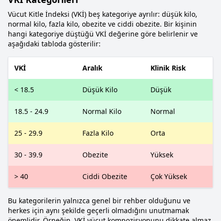
Vücut Kitle İndeksi (VKİ) beş kategoriye ayrılır: düşük kilo,
normal kilo, fazla kilo, obezite ve ciddi obezite. Bir kişinin
hangi kategoriye düştüğü VKİ değerine göre belirlenir ve
aşağıdaki tabloda gösterilir:
VKİ
Aralık
Klinik Risk
< 18.5
Düşük Kilo
Düşük
18.5 - 24.9
Normal Kilo
Normal
25 - 29.9
Fazla Kilo
Orta
30 - 39.9
Obezite
Yüksek
> 40
Ciddi Obezite
Çok Yüksek
Bu kategorilerin yalnızca genel bir rehber olduğunu ve
herkes için aynı şekilde geçerli olmadığını unutmamak
önemlidir. Örneğin, VKİ vücut kompozisyonunu dikkate almaz