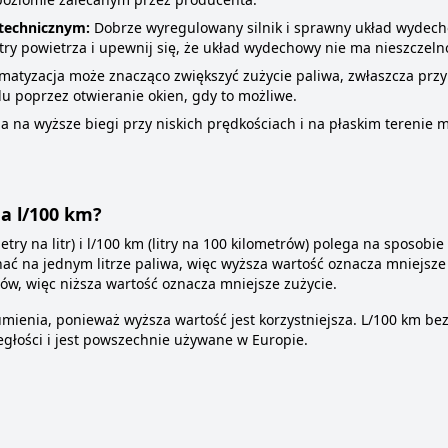
technicznym:
Dobrze wyregulowany silnik i sprawny układ wydecho
ltry powietrza i upewnij się, że układ wydechowy nie ma nieszczelno
matyzacja może znacząco zwiększyć zużycie paliwa, zwłaszcza przy
u poprzez otwieranie okien, gdy to możliwe.
 na wyższe biegi przy niskich prędkościach i na płaskim terenie
 a l/100 km?
try na litr) i l/100 km (litry na 100 kilometrów) polega na sposobie
ć na jednym litrze paliwa, więc wyższa wartość oznacza mniejsze z
ów, więc niższa wartość oznacza mniejsze zużycie.
mienia, ponieważ wyższa wartość jest korzystniejsza. L/100 km be
głości i jest powszechnie używane w Europie.