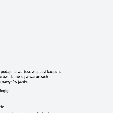
odaje tę wartość w specyfikacjach,
rzeprowadzane są w warunkach
h nawyków jazdy.
logię:
ie.