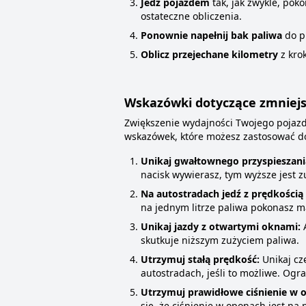
Jedź pojazdem
tak, jak zwykle, pok
ostateczne obliczenia.
Ponownie napełnij bak paliwa
do p
Oblicz przejechane kilometry
z kro
Wskazówki dotyczące zmniejs
Zwiększenie wydajności Twojego pojazd
wskazówek, które możesz zastosować do
Unikaj gwałtownego przyspieszani
nacisk wywierasz, tym wyższe jest z
Na autostradach jedź z prędkością
na jednym litrze paliwa pokonasz m
Unikaj jazdy z otwartymi oknami:
A
skutkuje niższym zużyciem paliwa.
Utrzymuj stałą prędkość:
Unikaj cz
autostradach, jeśli to możliwe. Og
Utrzymuj prawidłowe ciśnienie w 
się, że ciśnienie w oponach jest n