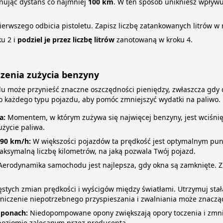
onując dystans co najmniej
100 km
. W ten sposób unikniesz wpływ
ierwszego odbicia pistoletu. Zapisz liczbę zatankowanych litrów 
ku 2 i
podziel je przez liczbę litrów
zanotowaną w kroku 4.
zenia zużycia benzyny
u może przynieść znaczne oszczędności pieniędzy, zwłaszcza gdy c
 każdego typu pojazdu, aby pomóc zmniejszyć wydatki na paliwo.
a:
Momentem, w którym zużywa się najwięcej benzyny, jest wciśnię
użycie paliwa.
 90 km/h:
W większości pojazdów ta prędkość jest optymalnym punk
aksymalną liczbę kilometrów, na jaką pozwala Twój pojazd.
erodynamika samochodu jest najlepsza, gdy okna są zamknięte. Zm
ęstych zmian prędkości i wyścigów między światłami. Utrzymuj sta
raniczenie niepotrzebnego przyspieszania i zwalniania może znacz
oponach:
Niedopompowane opony zwiększają opory toczenia i zmni
a poziomie zalecanym przez producenta.