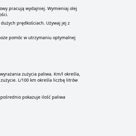
wy pracują wydajniej. Wymieniaj olej
ści.
 dużych prędkościach. Używaj jej z
 może pomóc w utrzymaniu optymalnej
 wyrażania zużycia paliwa. Km/l określa,
użycie. L/100 km określa liczbę litrów
zpośrednio pokazuje ilość paliwa