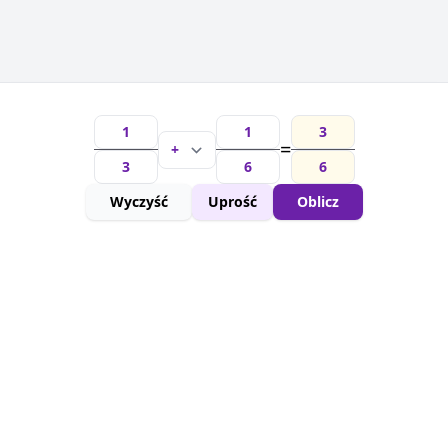
=
Wyczyść
Uprość
Oblicz