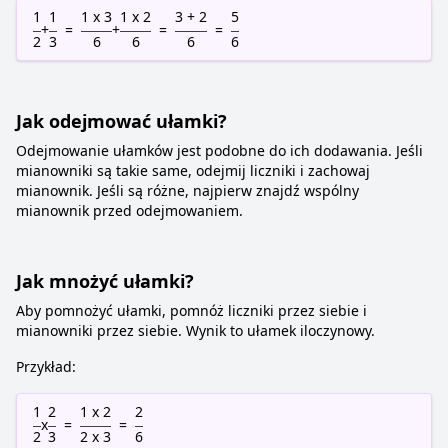
1
1
1 x 3
1 x 2
3 + 2
5
+
=
+
=
=
2
3
6
6
6
6
Jak odejmować ułamki?
Odejmowanie ułamków jest podobne do ich dodawania. Jeśli
mianowniki są takie same, odejmij liczniki i zachowaj
mianownik. Jeśli są różne, najpierw znajdź wspólny
mianownik przed odejmowaniem.
Jak mnożyć ułamki?
Aby pomnożyć ułamki, pomnóż liczniki przez siebie i
mianowniki przez siebie. Wynik to ułamek iloczynowy.
Przykład:
1
2
1 x 2
2
x
=
=
2
3
2 x 3
6