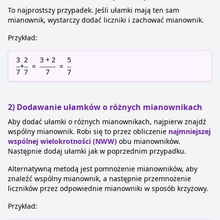
To najprostszy przypadek. Jeśli ułamki mają ten sam
mianownik, wystarczy dodać liczniki i zachować mianownik.
Przykład:
3
2
3 + 2
5
+
=
=
7
7
7
7
2) Dodawanie ułamków o różnych mianownikach
Aby dodać ułamki o różnych mianownikach, najpierw znajdź
wspólny mianownik. Robi się to przez obliczenie
najmniejszej
wspólnej wielokrotności (NWW)
obu mianowników.
Następnie dodaj ułamki jak w poprzednim przypadku.
Alternatywną metodą jest pomnożenie mianowników, aby
znaleźć wspólny mianownik, a następnie przemnożenie
liczników przez odpowiednie mianowniki w sposób krzyżowy.
Przykład: