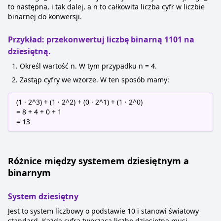
to następna, i tak dalej, a n to całkowita liczba cyfr w liczbie
binarnej do konwersji.
Przykład: przekonwertuj liczbę binarną 1101 na
dziesiętną.
Określ wartość n. W tym przypadku n = 4.
Zastąp cyfry we wzorze. W ten sposób mamy:
(1 · 2^3) + (1 · 2^2) + (0 · 2^1) + (1 · 2^0)
= 8 + 4 + 0 + 1
= 13
Różnice między systemem dziesiętnym a
binarnym
System dziesiętny
Jest to system liczbowy o podstawie 10 i stanowi światowy
standard. Każda cyfra tworząca liczbę dziesiętną musi