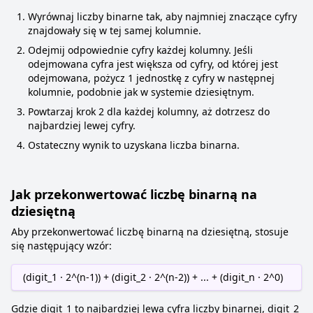
Wyrównaj liczby binarne tak, aby najmniej znaczące cyfry
znajdowały się w tej samej kolumnie.
Odejmij odpowiednie cyfry każdej kolumny. Jeśli
odejmowana cyfra jest większa od cyfry, od której jest
odejmowana, pożycz 1 jednostkę z cyfry w następnej
kolumnie, podobnie jak w systemie dziesiętnym.
Powtarzaj krok 2 dla każdej kolumny, aż dotrzesz do
najbardziej lewej cyfry.
Ostateczny wynik to uzyskana liczba binarna.
Jak przekonwertować liczbę binarną na
dziesiętną
Aby przekonwertować liczbę binarną na dziesiętną, stosuje
się następujący wzór:
(digit_1 · 2^(n-1)) + (digit_2 · 2^(n-2)) + ... + (digit_n · 2^0)
Gdzie digit_1 to najbardziej lewa cyfra liczby binarnej, digit_2