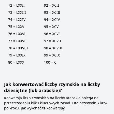
72 = LXXII
92 = XCII
73 = LXXIII
93 = XCIII
74 = LXXIV
94 = XCIV
75 = LXXV
95 = XCV
76 = LXXVI
96 = XCVI
77 = LXXVII
97 = XCVII
78 = LXXVIII
98 = XCVIII
79 = LXXIX
99 = XCIX
80 = LXXX
100 = C
Jak konwertować liczby rzymskie na liczby
dziesiętne (lub arabskie)?
Konwersja liczb rzymskich na liczby arabskie polega na
przestrzeganiu kilku kluczowych zasad. Oto przewodnik krok
po kroku, jak wykonać tę konwersję: