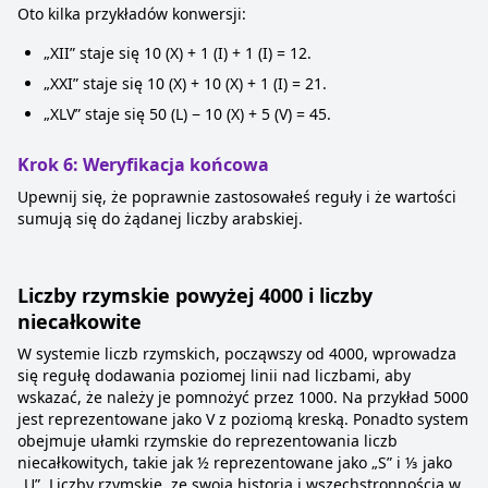
Oto kilka przykładów konwersji:
„XII” staje się 10 (X) + 1 (I) + 1 (I) = 12.
„XXI” staje się 10 (X) + 10 (X) + 1 (I) = 21.
„XLV” staje się 50 (L) − 10 (X) + 5 (V) = 45.
Krok 6: Weryfikacja końcowa
Upewnij się, że poprawnie zastosowałeś reguły i że wartości
sumują się do żądanej liczby arabskiej.
Liczby rzymskie powyżej 4000 i liczby
niecałkowite
W systemie liczb rzymskich, począwszy od 4000, wprowadza
się regułę dodawania poziomej linii nad liczbami, aby
wskazać, że należy je pomnożyć przez 1000. Na przykład 5000
jest reprezentowane jako V z poziomą kreską. Ponadto system
obejmuje ułamki rzymskie do reprezentowania liczb
niecałkowitych, takie jak ½ reprezentowane jako „S” i ⅓ jako
„U”. Liczby rzymskie, ze swoją historią i wszechstronnością w