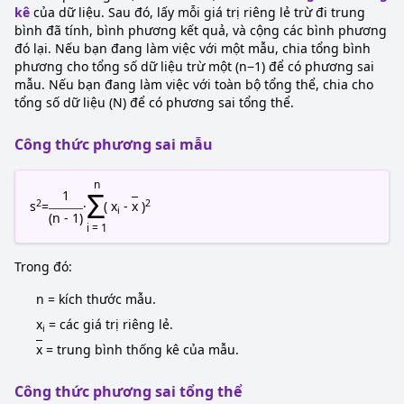
kê
của dữ liệu. Sau đó, lấy mỗi giá trị riêng lẻ trừ đi trung
bình đã tính, bình phương kết quả, và cộng các bình phương
đó lại. Nếu bạn đang làm việc với một mẫu, chia tổng bình
phương cho tổng số dữ liệu trừ một (n−1) để có phương sai
mẫu. Nếu bạn đang làm việc với toàn bộ tổng thể, chia cho
tổng số dữ liệu (N) để có phương sai tổng thể.
Công thức phương sai mẫu
n
Σ
1
2
2
s
=
·
( x
-
x
)
i
(n - 1)
i = 1
Trong đó:
n = kích thước mẫu.
x
= các giá trị riêng lẻ.
i
x
= trung bình thống kê của mẫu.
Công thức phương sai tổng thể