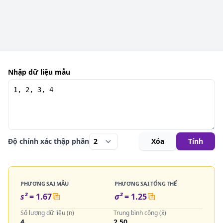
Nhập dữ liệu mẫu
Độ chính xác thập phân
Xóa
Tính
PHƯƠNG SAI MẪU
PHƯƠNG SAI TỔNG THỂ
s²
=
1.67
σ²
=
1.25
Số lượng dữ liệu (n)
Trung bình cộng (x̄)
4
2.50