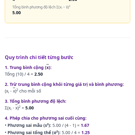
Tổng bình phương độ lệch Σ(xᵢ − x̄)²
5.00
Quy trình chi tiết từng bước
1. Trung bình cộng (
x
):
Tổng (
10
) /
4
=
2.50
2. Trừ trung bình cộng khỏi từng giá trị và bình phương:
2
(x
-
x
)
cho mỗi số
i
3. Tổng bình phương độ lệch:
2
Σ(x
-
x
)
=
5.00
i
4. Phép chia cho phương sai cuối cùng:
•
Phương sai mẫu (s²):
5.00
/ (
4
- 1) =
1.67
•
Phương sai tổng thể (σ²):
5.00
/
4
=
1.25