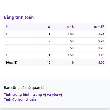
Bảng tính toán
#
xᵢ
xᵢ − x̄
(xᵢ − x̄)²
1
1
-1.50
2.25
2
2
-0.50
0.25
3
3
0.50
0.25
4
4
1.50
2.25
Tổng (Σ)
10
0
5.00
Bạn cũng có thể quan tâm:
Tính trung bình, trung vị và yếu vị
Tính độ lệch chuẩn