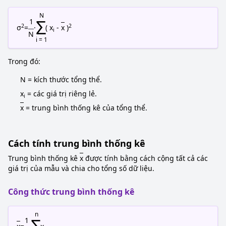
N
Σ
1
2
2
σ
=
·
( x
-
x
)
i
N
i = 1
Trong đó:
N = kích thước tổng thể.
x
= các giá trị riêng lẻ.
i
x
= trung bình thống kê của tổng thể.
Cách tính trung bình thống kê
Trung bình thống kê
x
được tính bằng cách cộng tất cả các
giá trị của mẫu và chia cho tổng số dữ liệu.
Công thức trung bình thống kê
n
1