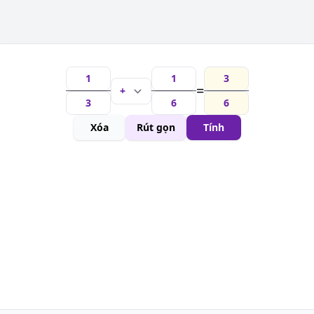
=
Xóa
Rút gọn
Tính