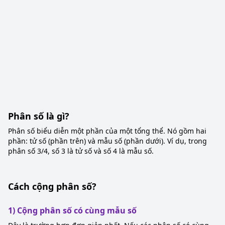
Phân số là gì?
Phân số biểu diễn một phần của một tổng thể. Nó gồm hai
phần: tử số (phần trên) và mẫu số (phần dưới). Ví dụ, trong
phân số 3/4, số 3 là tử số và số 4 là mẫu số.
Cách cộng phân số?
1) Cộng phân số có cùng mẫu số