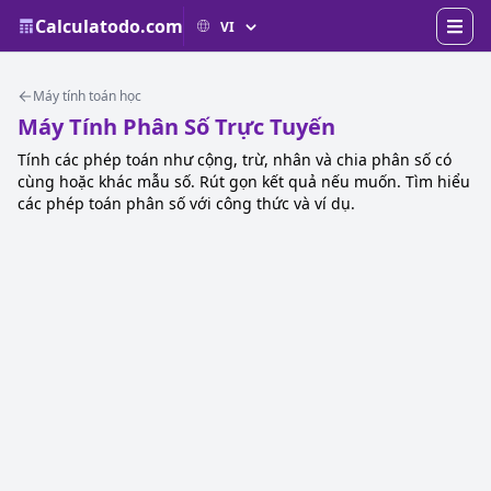
Calculatodo.com
Máy tính toán học
Máy Tính Phân Số Trực Tuyến
Tính các phép toán như cộng, trừ, nhân và chia phân số có
cùng hoặc khác mẫu số. Rút gọn kết quả nếu muốn. Tìm hiểu
các phép toán phân số với công thức và ví dụ.