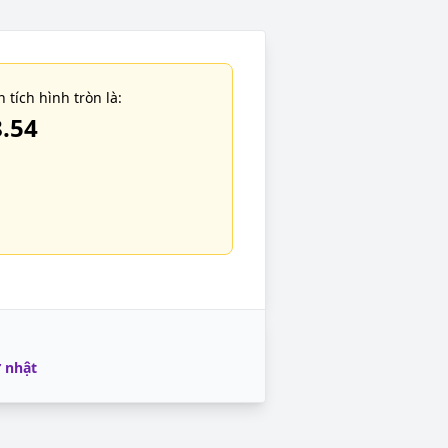
n tích hình tròn là:
.54
ữ nhật