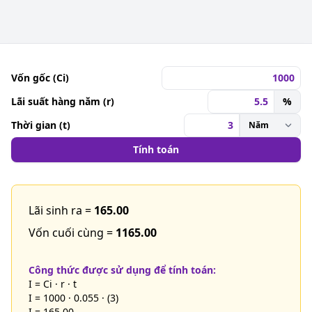
Vốn gốc (Ci)
Lãi suất hàng năm (r)
%
Thời gian (t)
Tính toán
Lãi sinh ra =
165.00
Vốn cuối cùng =
1165.00
Công thức được sử dụng để tính toán:
I = Ci · r · t
I = 1000 · 0.055 · (3)
I = 165.00