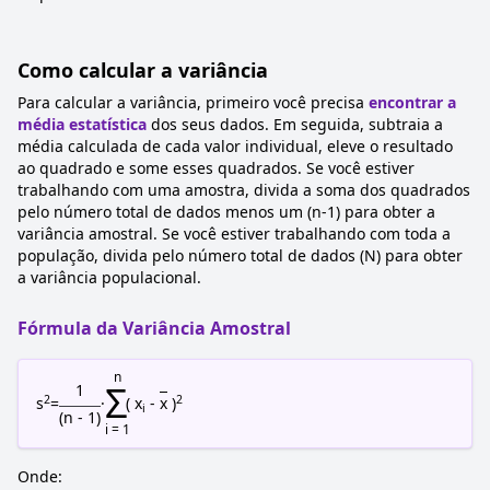
Como calcular a variância
Para calcular a variância, primeiro você precisa
encontrar a
média estatística
dos seus dados. Em seguida, subtraia a
média calculada de cada valor individual, eleve o resultado
ao quadrado e some esses quadrados. Se você estiver
trabalhando com uma amostra, divida a soma dos quadrados
pelo número total de dados menos um (n-1) para obter a
variância amostral. Se você estiver trabalhando com toda a
população, divida pelo número total de dados (N) para obter
a variância populacional.
Fórmula da Variância Amostral
n
Σ
1
2
2
s
=
·
( x
-
x
)
i
(n - 1)
i = 1
Onde: