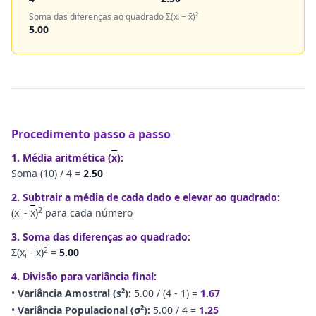
Soma das diferenças ao quadrado Σ(xᵢ − x̄)²
5.00
Procedimento passo a passo
1. Média aritmética (
x
):
Soma (
10
) /
4
=
2.50
2. Subtrair a média de cada dado e elevar ao quadrado:
2
(x
-
x
)
para cada número
i
3. Soma das diferenças ao quadrado:
2
Σ(x
-
x
)
=
5.00
i
4. Divisão para variância final:
•
Variância Amostral (s²):
5.00
/ (
4
- 1) =
1.67
•
Variância Populacional (σ²):
5.00
/
4
=
1.25