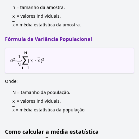
n = tamanho da amostra.
x
= valores individuais.
i
x
= média estatística da amostra.
Fórmula da Variância Populacional
N
Σ
1
2
2
σ
=
·
( x
-
x
)
i
N
i = 1
Onde:
N = tamanho da população.
x
= valores individuais.
i
x
= média estatística da população.
Como calcular a média estatística