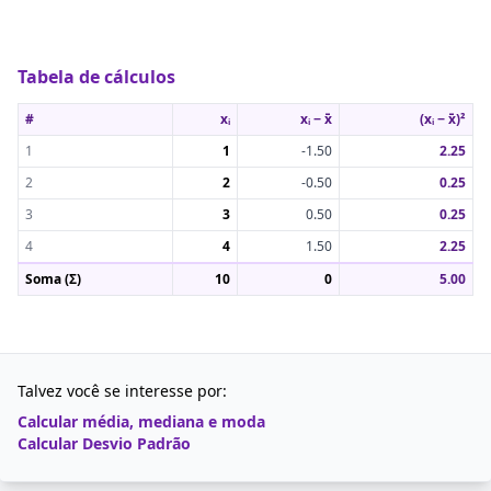
Tabela de cálculos
#
xᵢ
xᵢ − x̄
(xᵢ − x̄)²
1
1
-1.50
2.25
2
2
-0.50
0.25
3
3
0.50
0.25
4
4
1.50
2.25
Soma (Σ)
10
0
5.00
Talvez você se interesse por:
Calcular média, mediana e moda
Calcular Desvio Padrão