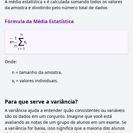
A média estatística
x
é calculada somando todos os valores
da amostra e dividindo pelo número total de dados.
Fórmula da Média Estatística
n
Σ
1
x
=
·
x
i
n
i = 1
Onde:
n = tamanho da amostra.
x
= valores individuais.
i
Para que serve a variância?
A variância ajuda a entender quão consistentes ou variáveis
são os dados em um conjunto. Imagine que você está
avaliando as notas de um grupo de alunos em um exame. Se
a variância for baixa, isso significa que a maioria dos alunos