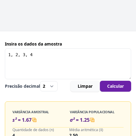
Insira os dados da amostra
Precisão decimal
Limpar
Calcular
VARIÂNCIA AMOSTRAL
VARIÂNCIA POPULACIONAL
s²
=
1.67
σ²
=
1.25
Quantidade de dados (n)
Média aritmética (x̄)
4
2.50