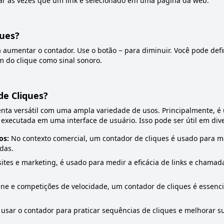
ar as vezes que um link é selecionado em uma página da web.
ques?
a aumentar o contador. Use o botão − para diminuir. Você pode defi
m do clique como sinal sonoro.
de Cliques?
ta versátil com uma ampla variedade de usos. Principalmente, é 
executada em uma interface de usuário. Isso pode ser útil em div
os:
No contexto comercial, um contador de cliques é usado para ma
das.
ites e marketing, é usado para medir a eficácia de links e chamad
ne e competições de velocidade, um contador de cliques é essenc
.
sar o contador para praticar sequências de cliques e melhorar 