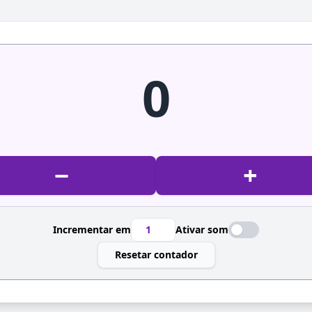
0
−
+
Incrementar em
Ativar som
Resetar contador