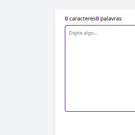
0
caracteres
0
palavras