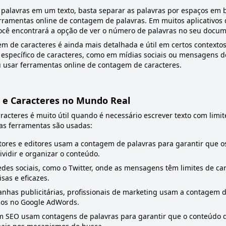
palavras em um texto, basta separar as palavras por espaços em b
ramentas online de contagem de palavras. Em muitos aplicativos 
ocê encontrará a opção de ver o número de palavras no seu docum
m de caracteres é ainda mais detalhada e útil em certos contexto
specífico de caracteres, como em mídias sociais ou mensagens de 
 usar ferramentas online de contagem de caracteres.
s e Caracteres no Mundo Real
acteres é muito útil quando é necessário escrever texto com limite
as ferramentas são usadas:
tores e editores usam a contagem de palavras para garantir que o
vidir e organizar o conteúdo.
des sociais, como o Twitter, onde as mensagens têm limites de car
sas e eficazes.
has publicitárias, profissionais de marketing usam a contagem 
cios no Google AdWords.
m SEO usam contagens de palavras para garantir que o conteúdo d