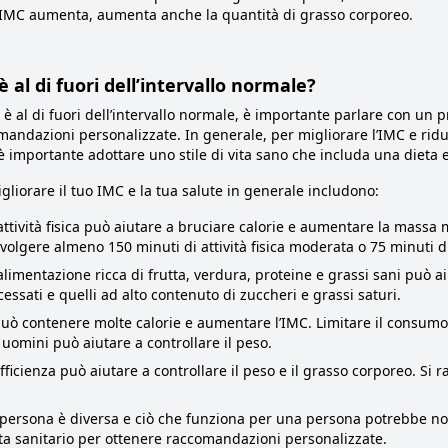
’IMC aumenta, aumenta anche la quantità di grasso corporeo.
 al di fuori dell’intervallo normale?
 è al di fuori dell’intervallo normale, è importante parlare con un p
andazioni personalizzate. In generale, per migliorare l’IMC e ridurr
 importante adottare uno stile di vita sano che includa una dieta equ
liorare il tuo IMC e la tua salute in generale includono:
attività fisica può aiutare a bruciare calorie e aumentare la mass
olgere almeno 150 minuti di attività fisica moderata o 75 minuti di 
limentazione ricca di frutta, verdura, proteine e grassi sani può aiu
cessati e quelli ad alto contenuto di zuccheri e grassi saturi.
 può contenere molte calorie e aumentare l’IMC. Limitare il consum
 uomini può aiutare a controllare il peso.
ficienza può aiutare a controllare il peso e il grasso corporeo. Si 
persona è diversa e ciò che funziona per una persona potrebbe non
ta sanitario per ottenere raccomandazioni personalizzate.