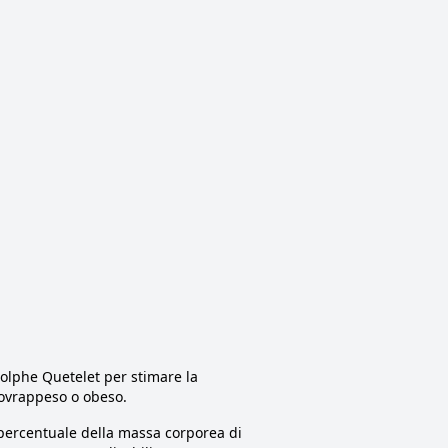
dolphe Quetelet per stimare la
sovrappeso o obeso.
percentuale della massa corporea di