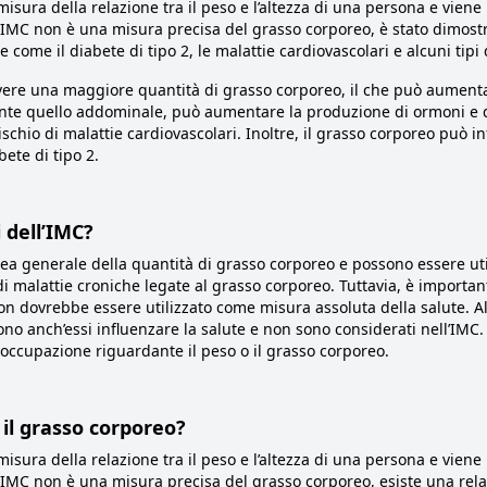
isura della relazione tra il peso e l’altezza di una persona e viene 
’IMC non è una misura precisa del grasso corporeo, è stato dimost
come il diabete di tipo 2, le malattie cardiovascolari e alcuni tipi 
re una maggiore quantità di grasso corporeo, il che può aumentare
ente quello addominale, può aumentare la produzione di ormoni e d
schio di malattie cardiovascolari. Inoltre, il grasso corporeo può i
bete di tipo 2.
i dell’IMC?
idea generale della quantità di grasso corporeo e possono essere uti
 malattie croniche legate al grasso corporeo. Tuttavia, è importa
n dovrebbe essere utilizzato come misura assoluta della salute. Al
ossono anch’essi influenzare la salute e non sono considerati nell’IM
eoccupazione riguardante il peso o il grasso corporeo.
 il grasso corporeo?
isura della relazione tra il peso e l’altezza di una persona e viene 
’IMC non è una misura precisa del grasso corporeo, esiste una relaz