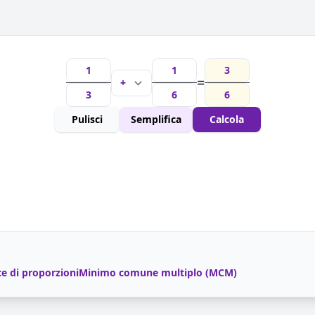
=
Pulisci
Semplifica
Calcola
ce di proporzioni
Minimo comune multiplo (MCM)