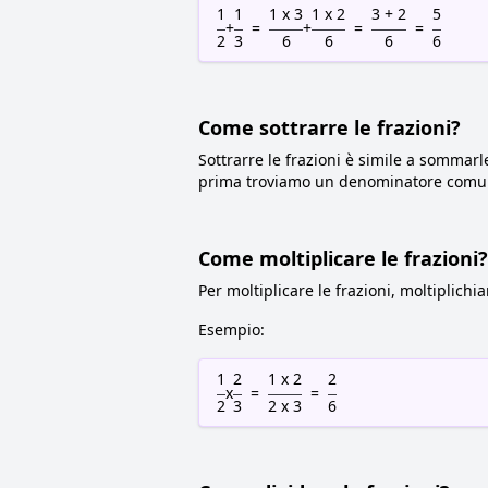
1
1
1 x 3
1 x 2
3 + 2
5
+
=
+
=
=
2
3
6
6
6
6
Come sottrarre le frazioni?
Sottrarre le frazioni è simile a sommar
prima troviamo un denominatore comun
Come moltiplicare le frazioni?
Per moltiplicare le frazioni, moltiplichi
Esempio:
1
2
1 x 2
2
x
=
=
2
3
2 x 3
6