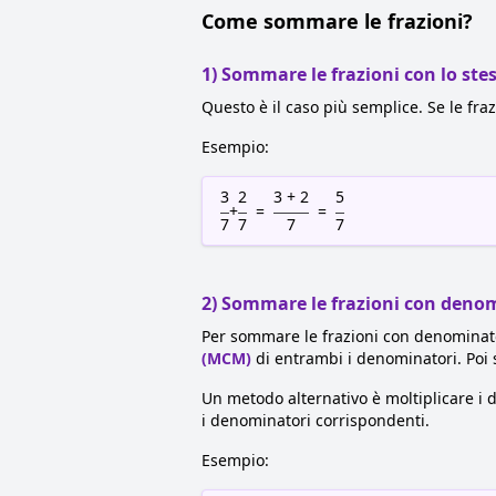
Come sommare le frazioni?
1) Sommare le frazioni con lo st
Questo è il caso più semplice. Se le f
Esempio:
3
2
3 + 2
5
+
=
=
7
7
7
7
2) Sommare le frazioni con denom
Per sommare le frazioni con denominato
(MCM)
di entrambi i denominatori. Poi
Un metodo alternativo è moltiplicare i
i denominatori corrispondenti.
Esempio: