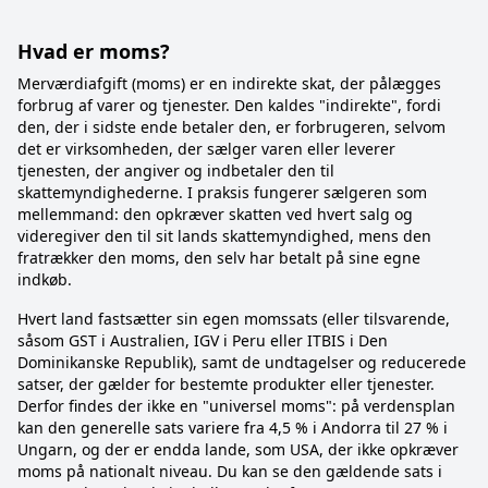
Hvad er moms?
Merværdiafgift (moms) er en indirekte skat, der pålægges
forbrug af varer og tjenester. Den kaldes "indirekte", fordi
den, der i sidste ende betaler den, er forbrugeren, selvom
det er virksomheden, der sælger varen eller leverer
tjenesten, der angiver og indbetaler den til
skattemyndighederne. I praksis fungerer sælgeren som
mellemmand: den opkræver skatten ved hvert salg og
videregiver den til sit lands skattemyndighed, mens den
fratrækker den moms, den selv har betalt på sine egne
indkøb.
Hvert land fastsætter sin egen momssats (eller tilsvarende,
såsom GST i Australien, IGV i Peru eller ITBIS i Den
Dominikanske Republik), samt de undtagelser og reducerede
satser, der gælder for bestemte produkter eller tjenester.
Derfor findes der ikke en "universel moms": på verdensplan
kan den generelle sats variere fra 4,5 % i Andorra til 27 % i
Ungarn, og der er endda lande, som USA, der ikke opkræver
moms på nationalt niveau. Du kan se den gældende sats i