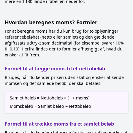
mere end 130 lande i tabellen nedenfor.
Hvordan beregnes moms? Formler
For at beregne moms har du kun brug for to oplysninger:
referencebeløbet (netto eller samlet) og den gældende
afgiftssats udtrykt som decimaltal (for eksempel svarer 10%
til 0.10). Herfra findes der to formler afhængigt af, hvad du
ønsker at få frem.
Formel til at lægge moms til et nettobeløb
Bruges, når du kender prisen uden skat og ønsker at kende
momsen og det samlede beløb, der skal betales:
Samlet beløb = Nettobeløb × (1 + moms)
Momsbeløb = Samlet beløb − Nettobeløb
Formel til at trække moms fra et samlet beløb
Bruges, når du kender slutprisen (inklusive skat) og ønsker at