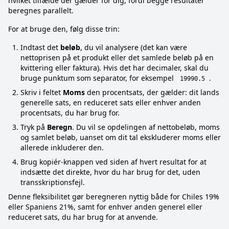
hvilket tilfælde der gælder for dig, fordi begge resultater
beregnes parallelt.
For at bruge den, følg disse trin:
Indtast det
beløb
, du vil analysere (det kan være
nettoprisen på et produkt eller det samlede beløb på en
kvittering eller faktura). Hvis det har decimaler, skal du
bruge punktum som separator, for eksempel
.
19990.5
Skriv i feltet
Moms
den procentsats, der gælder: dit lands
generelle sats, en reduceret sats eller enhver anden
procentsats, du har brug for.
Tryk på
Beregn
. Du vil se opdelingen af nettobeløb, moms
og samlet beløb, uanset om dit tal ekskluderer moms eller
allerede inkluderer den.
Brug kopiér-knappen ved siden af hvert resultat for at
indsætte det direkte, hvor du har brug for det, uden
transskriptionsfejl.
Denne fleksibilitet gør beregneren nyttig både for Chiles 19%
eller Spaniens 21%, samt for enhver anden generel eller
reduceret sats, du har brug for at anvende.