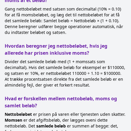
moms af et beløb?
Gang nettobeløbet med satsen som decimaltal (10% = 0.10)
for at få momsbeløbet, og læg det til nettobeløbet for at få
det samlede beløb: Samlet beløb = Nettobeløb × (1 + 0.10).
Denne beregner udfører begge operationer automatisk, når
du indtaster beløbet og satsen.
Hvordan beregner jeg nettobeløbet, hvis jeg
allerede har prisen inklusive moms?
Divider det samlede beløb med (1 + momssats som
decimaltal). Hvis det samlede beløb for eksempel er $110000,
og satsen er 10%, er nettobeløbet 110000 ÷ 1.10 = $100000.
At trække procentsatsen direkte fra det samlede beløb er en
almindelig fejl, der giver et forkert resultat.
Hvad er forskellen mellem nettobeløb, moms og
samlet beløb?
Nettobeløbet
er prisen på varen eller tjenesten uden skatter.
Momsen
er det afgiftsbeløb, der lægges oveni dette
nettobeløb. Det
samlede beløb
er summen af begge: det,