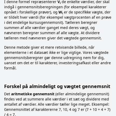
I denne formel repræsenterer
V
de enkelte værdier, der skal
i
indgå i gennemsnitsberegningen (for eksempel karakterer
opnået i forskellige prøver), og
W
er de specifikke vægte, der
i
er tildelt hver værdi (for eksempel vægtprocenten af en prøve
i det endelige kursusgennemsnit). Tælleren beregner
summen af alle værdier ganget med deres vægt, og
nævneren beregner summen af alle vægte. At dividere
tælleren med nævneren giver det vægtede gennemsnit.
Denne metode giver et mere retvisende billede, når
elementerne i et datasæt ikke er lige vigtige. Vores vægtede
gennemsnitsberegner gør denne udregning nem for dig,
uanset om det er til karakterer, investeringsafkast eller andre
formål.
Forskel på almindeligt og vægtet gennemsnit
Det
aritmetiske gennemsnit
(eller almindelige gennemsnit)
findes ved at summere alle værdier i et sæt og dividere med
antallet af værdier. Alle værdier tæller lige meget. Eksempel:
Gennemsnittet af karaktererne 7, 10, 4 og 7 er (7 + 10 + 4 + 7)
/ 4 = 7.