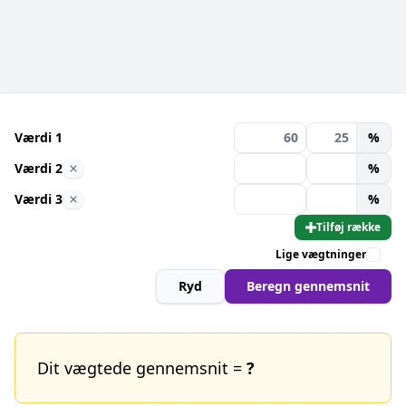
Værdi 1
%
Værdi 2
%
Værdi 3
%
Tilføj række
Lige vægtninger
Ryd
Beregn gennemsnit
Dit vægtede gennemsnit =
?