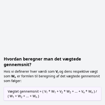
Hvordan beregner man det vægtede
gennemsnit?
Hvis vi definerer hver værdi som
V
og dens respektive vægt
i
som
W
, er formlen til beregning af det vægtede gennemsnit
i
som følger:
Vægtet gennemsnit = ( V
* W
+ V
* W
+ ... + V
* W
) /
1
1
2
2
n
n
( W
+ W
+ ... + W
)
1
2
n