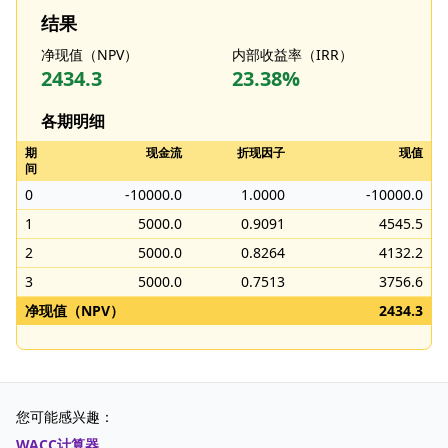
结果
净现值（NPV）
内部收益率（IRR）
2434.3
23.38%
各期明细
期
现金流
折现因子
现值
间
0
-10000.0
1.0000
-10000.0
1
5000.0
0.9091
4545.5
2
5000.0
0.8264
4132.2
3
5000.0
0.7513
3756.6
净现值（NPV）
2434.3
您可能感兴趣：
WACC计算器