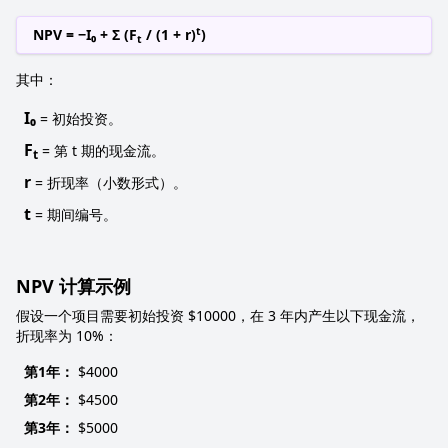
t
NPV = −I₀ + Σ (F
/ (1 + r)
)
t
其中：
I₀
= 初始投资。
F
= 第 t 期的现金流。
t
r
= 折现率（小数形式）。
t
= 期间编号。
NPV 计算示例
假设一个项目需要初始投资 $10000，在 3 年内产生以下现金流，
折现率为 10%：
第1年：
$4000
第2年：
$4500
第3年：
$5000