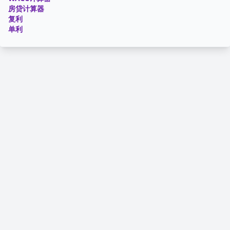
房贷计算器
复利
单利