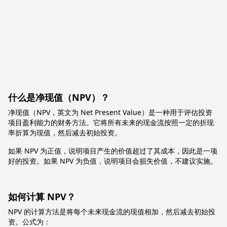
什么是净现值（NPV）？
净现值（NPV，英文为 Net Present Value）是一种用于评估投资
项目盈利能力的财务方法。它将所有未来的现金流按照一定的折现
率折算为现值，然后减去初始投资。
如果 NPV 为正值，说明项目产生的价值超过了其成本，因此是一项
好的投资。如果 NPV 为负值，说明项目会损失价值，不建议实施。
如何计算 NPV？
NPV 的计算方法是将每个未来现金流的现值相加，然后减去初始投
资。公式为：