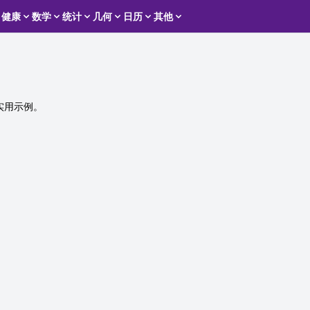
健康
数学
统计
几何
日历
其他
实用示例。