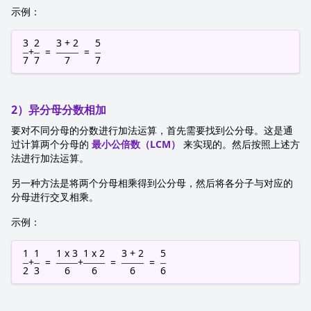
示例：
3
2
3 + 2
5
+
=
=
7
7
7
7
2）异分母分数相加
要对不同分母的分数进行加法运算，首先需要找到公分母。这是通
过计算两个分母的
最小公倍数（LCM）
来实现的。然后按照上述方
法进行加法运算。
另一种方法是将两个分母相乘得到公分母，然后将各分子与对应的
分母进行交叉相乘。
示例：
1
1
1 x 3
1 x 2
3 + 2
5
+
=
+
=
=
2
3
6
6
6
6