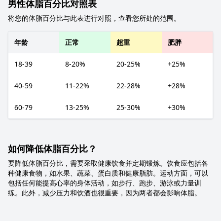
男性体脂百分比对照表
将您的体脂百分比与此表进行对照，查看您所处的范围。
年龄
正常
超重
肥胖
18-39
8-20%
20-25%
+25%
40-59
11-22%
22-28%
+28%
60-79
13-25%
25-30%
+30%
如何降低体脂百分比？
要降低体脂百分比，需要采取健康饮食并定期锻炼。饮食应包括各
种健康食物，如水果、蔬菜、蛋白质和健康脂肪。运动方面，可以
包括任何能提高心率的身体活动，如步行、跑步、游泳或力量训
练。此外，减少压力和饮酒也很重要，因为两者都会影响体脂。