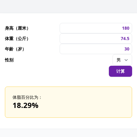
身高（厘米）
体重（公斤）
年龄（岁）
性别
计算
体脂百分比为：
18.29
%