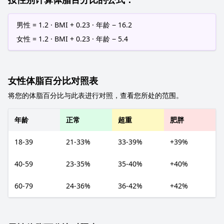
男性 = 1.2 · BMI + 0.23 · 年龄 − 16.2
女性 = 1.2 · BMI + 0.23 · 年龄 − 5.4
女性体脂百分比对照表
将您的体脂百分比与此表进行对照，查看您所处的范围。
年龄
正常
超重
肥胖
18-39
21-33%
33-39%
+39%
40-59
23-35%
35-40%
+40%
60-79
24-36%
36-42%
+42%