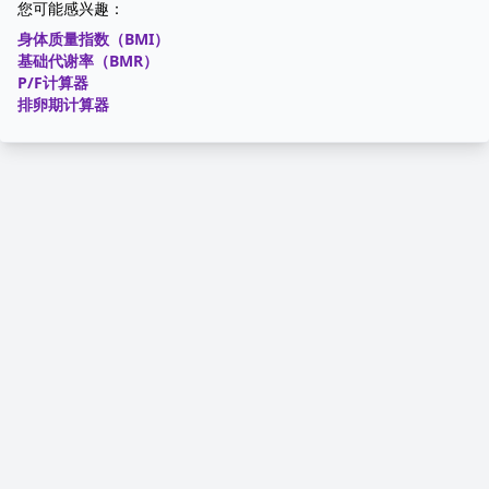
您可能感兴趣：
身体质量指数（BMI）
基础代谢率（BMR）
P/F计算器
排卵期计算器