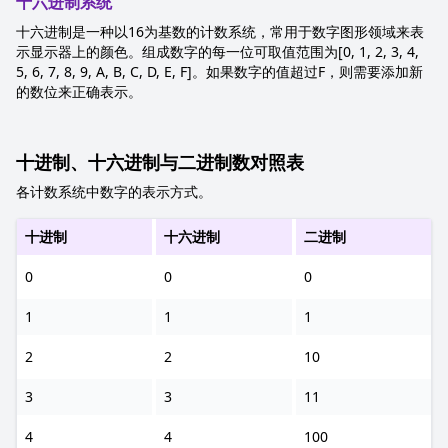
十六进制系统
十六进制是一种以16为基数的计数系统，常用于数字图形领域来表
示显示器上的颜色。组成数字的每一位可取值范围为[0, 1, 2, 3, 4,
5, 6, 7, 8, 9, A, B, C, D, E, F]。如果数字的值超过F，则需要添加新
的数位来正确表示。
十进制、十六进制与二进制数对照表
各计数系统中数字的表示方式。
十进制
十六进制
二进制
0
0
0
1
1
1
2
2
10
3
3
11
4
4
100