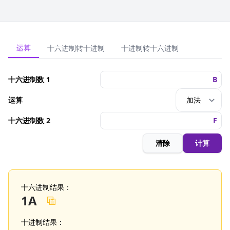
运算
十六进制转十进制
十进制转十六进制
十六进制数 1
运算
十六进制数 2
清除
计算
十六进制结果：
1A
十进制结果：