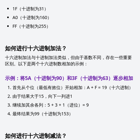
1F（十进制为31）
A0（十进制为160）
FF（十进制为255）
如何进行十六进制加法？
十六进制加法与十进制加法类似，但由于基数不同，存在一些重要
区别。以下是两个十六进制数相加的示例：
示例：将5A（十进制为90）和3F（十进制为63）逐步相加
首先从个位（最低有效位）开始相加：A + F = 19（十六进制）
由于结果大于15，向下一列进1
继续加其余各列：5 + 3 + 1（进位）= 9
最终结果为99（十进制为153）
如何进行十六进制减法？