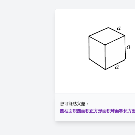
您可能感兴趣：
圆柱面积
圆面积
正方形面积
球面积
长方