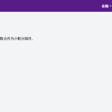
金融
数点作为小数分隔符。