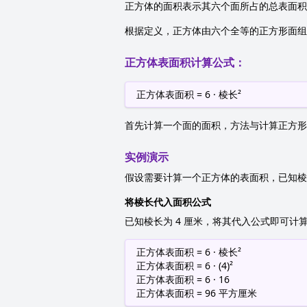
正方体的面积表示其六个面所占的总表面积
根据定义，正方体由六个全等的正方形面组
正方体表面积计算公式：
正方体表面积 = 6 · 棱长²
首先计算一个面的面积，方法与计算正方形
实例演示
假设需要计算一个正方体的表面积，已知棱长 (
将棱长代入面积公式
已知棱长为 4 厘米，将其代入公式即可计
正方体表面积 = 6 · 棱长²
正方体表面积 = 6 · (4)²
正方体表面积 = 6 · 16
正方体表面积 = 96 平方厘米