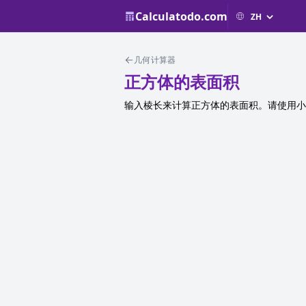
Calculatodo.com
几何计算器
正方体的表面积
输入棱长来计算正方体的表面积。请使用小