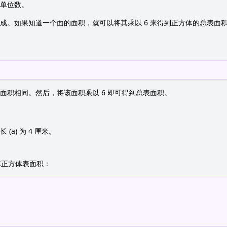
单位数。
成。如果知道一个面的面积，就可以将其乘以 6 来得到正方体的总表面
面积相同。然后，将该面积乘以 6 即可得到总表面积。
a) 为 4 厘米。
算正方体表面积：