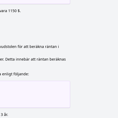
vara 1150 $.
vudstolen för att beräkna räntan i
r. Detta innebär att räntan beräknas
 enligt följande:
3 år.