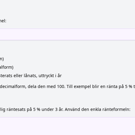
el:
n)
alform)
rats eller lånats, uttryckt i år
l decimalform, dela den med 100. Till exempel blir en ränta på 5 % ti
rlig räntesats på 5 % under 3 år. Använd den enkla ränteformeln: