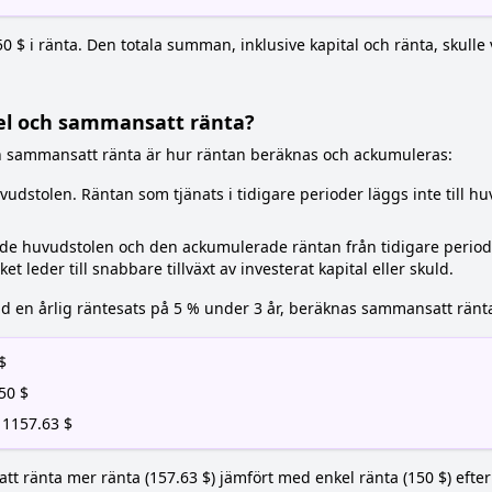
0 $ i ränta. Den totala summan, inklusive kapital och ränta, skulle 
kel och sammansatt ränta?
ch sammansatt ränta är hur räntan beräknas och ackumuleras:
udstolen. Räntan som tjänats i tidigare perioder läggs inte till hu
de huvudstolen och den ackumulerade räntan från tidigare periode
ket leder till snabbare tillväxt av investerat kapital eller skuld.
id en årlig räntesats på 5 % under 3 år, beräknas sammansatt ränta
$
.50 $
= 1157.63 $
 ränta mer ränta (157.63 $) jämfört med enkel ränta (150 $) efter 