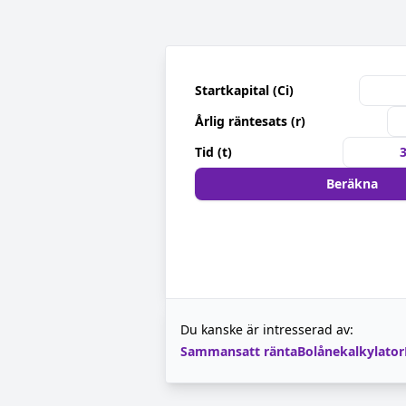
Startkapital (Ci)
Årlig räntesats (r)
Tid (t)
Beräkna
Du kanske är intresserad av:
Sammansatt ränta
Bolånekalkylator