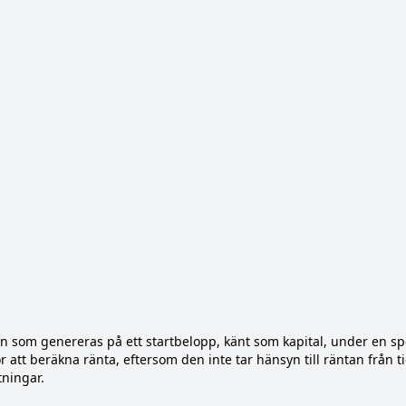
an som genereras på ett startbelopp, känt som kapital, under en spe
 att beräkna ränta, eftersom den inte tar hänsyn till räntan från t
tningar.