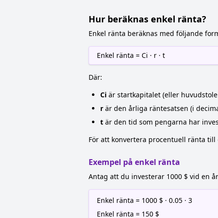
Hur beräknas enkel ränta?
Enkel ränta beräknas med följande form
Enkel ränta = Ci · r · t
Där:
Ci
är startkapitalet (eller huvudstole
r
är den årliga räntesatsen (i decim
t
är den tid som pengarna har investe
För att konvertera procentuell ränta til
Exempel på enkel ränta
Antag att du investerar 1000 $ vid en å
Enkel ränta = 1000 $ · 0.05 · 3
Enkel ränta = 150 $