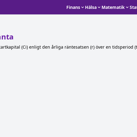
Finans
Hälsa
Matematik
Sta
änta
rtkapital (Ci) enligt den årliga räntesatsen (r) över en tidsperiod 