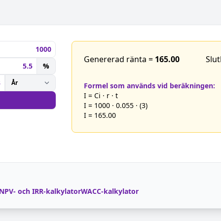
Genererad ränta =
165.00
Slut
%
Formel som används vid beräkningen:
I = Ci · r · t
I = 1000 · 0.055 · (3)
I = 165.00
NPV- och IRR-kalkylator
WACC-kalkylator