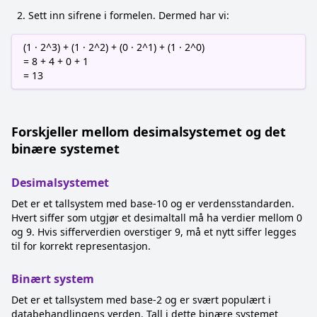
Sett inn sifrene i formelen. Dermed har vi:
(1 · 2^3) + (1 · 2^2) + (0 · 2^1) + (1 · 2^0)
= 8 + 4 + 0 + 1
= 13
Forskjeller mellom desimalsystemet og det
binære systemet
Desimalsystemet
Det er et tallsystem med base-10 og er verdensstandarden.
Hvert siffer som utgjør et desimaltall må ha verdier mellom 0
og 9. Hvis sifferverdien overstiger 9, må et nytt siffer legges
til for korrekt representasjon.
Binært system
Det er et tallsystem med base-2 og er svært populært i
databehandlingens verden. Tall i dette binære systemet