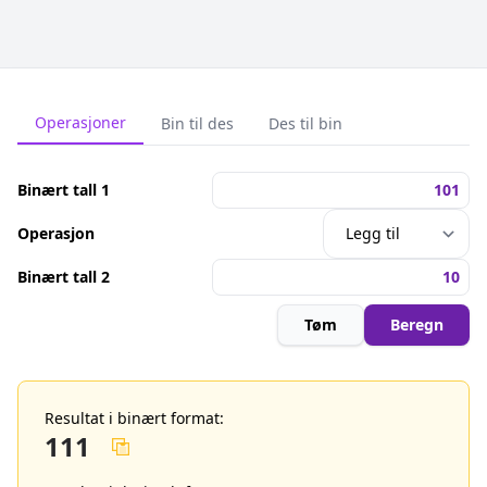
Operasjoner
Bin til des
Des til bin
Binært tall 1
Operasjon
Binært tall 2
Tøm
Beregn
Resultat i binært format:
111