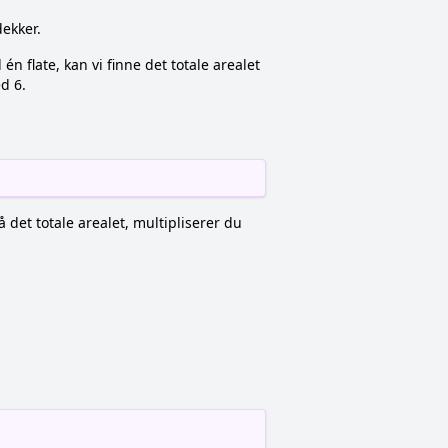
dekker.
 én flate, kan vi finne det totale arealet
d 6.
 det totale arealet, multipliserer du