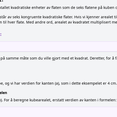
tallet kvadratiske enheter av flaten som de seks flatene på kuben 
tår av seks kongruente kvadratiske flater. Hvis vi kjenner arealet til
 til hver flate. Med andre ord, arealet av kvadratet multiplisert me
:
r på samme måte som du ville gjort med et kvadrat. Deretter, for å få
ube, og vi har verdien for kanten (a), som i dette eksempelet er 4 cm.
elen
). For å beregne kubearealet, erstatt verdien av kanten i formelen: