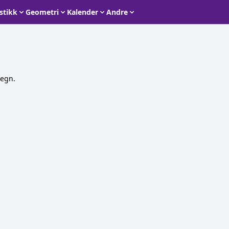
istikk
Geometri
Kalender
Andre
tegn.