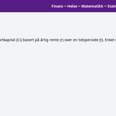
Finans
Helse
Matematikk
Stat
kapital (Ci) basert på årlig rente (r) over en tidsperiode (t). Enk