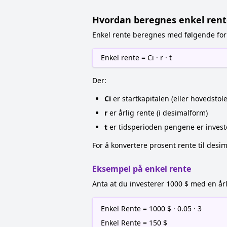
Hvordan beregnes enkel rent
Enkel rente beregnes med følgende for
Enkel rente = Ci · r · t
Der:
Ci
er startkapitalen (eller hovedstol
r
er årlig rente (i desimalform)
t
er tidsperioden pengene er investert
For å konvertere prosent rente til desim
Eksempel på enkel rente
Anta at du investerer 1000 $ med en årl
Enkel Rente = 1000 $ · 0.05 · 3
Enkel Rente = 150 $