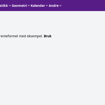
istikk
Geometri
Kalender
Andre
el renteformel med eksempel.
Bruk