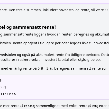
i rente. Den totale summen, inkludert hovedstol og rente, vil være 11
nkel og sammensatt rente?
 og sammensatt rente ligger i hvordan renten beregnes og akkumul
tolen. Rente opptjent i tidligere perioder legges ikke til hovedsto
vedstolen og også på akkumulert rente fra tidligere perioder. Dett
sulterer i raskere vekst i investert kapital eller skyldig beløp.
$ med en årlig rente på 5 % i 3 år, beregnes sammensatt rente som 
$
.50 $
= 1157.63 $
e mer rente ($157.63) sammenlignet med enkel rente ($150) etter 3