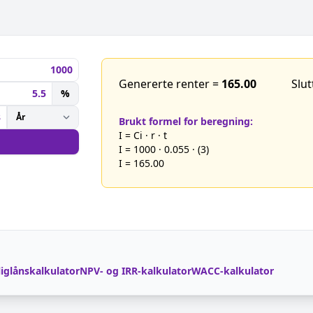
Genererte renter =
165.00
Slut
%
Brukt formel for beregning:
I = Ci · r · t
I = 1000 · 0.055 · (3)
I = 165.00
liglånskalkulator
NPV- og IRR-kalkulator
WACC-kalkulator