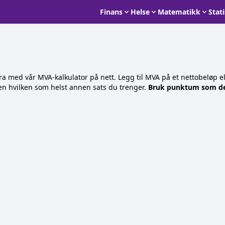
Finans
Helse
Matematikk
Stat
a med vår MVA-kalkulator på nett. Legg til MVA på et nettobeløp ell
r en hvilken som helst annen sats du trenger.
Bruk punktum som des