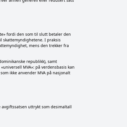
nhver annen generell eller redusert sats
e» fordi den som til slutt betaler den
il skattemyndighetene. I praksis
kattemyndighet, mens den trekker fra
n dominikanske republikk), samt
n «universell MVA»: på verdensbasis kan
A, som ikke anvender MVA på nasjonalt
 avgiftssatsen uttrykt som desimaltall