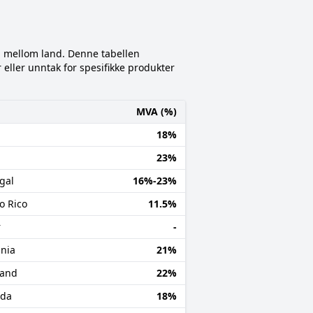
ig mellom land. Denne tabellen
eller unntak for spesifikke produkter
MVA (%)
18%
23%
gal
16%-23%
o Rico
11.5%
r
-
nia
21%
land
22%
da
18%