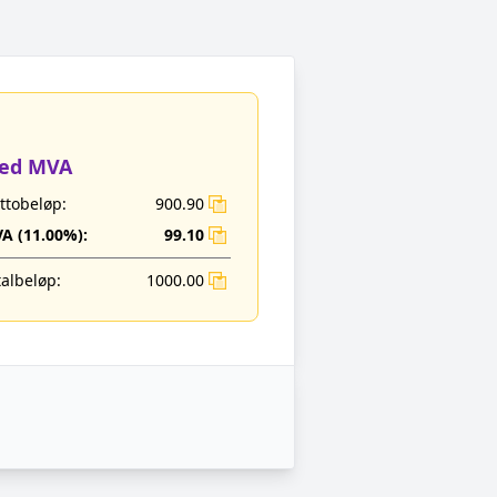
ed MVA
ttobeløp:
900.90
A (
11.00
%):
99.10
talbeløp:
1000.00