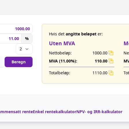
Hvis det
angitte beløpet
er:
%
Uten MVA
M
Nettobeløp:
1000.00
Ne
MVA (
11.00
%):
110.00
MV
Beregn
Totalbeløp:
1110.00
To
sammensatt rente
Enkel rentekalkulator
NPV- og IRR-kalkulator