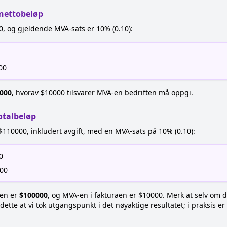
 nettobeløp
0, og gjeldende MVA-sats er 10% (0.10):
00
000
, hvorav $10000 tilsvarer MVA-en bedriften må oppgi.
otalbeløp
$110000, inkludert avgift, med en MVA-sats på 10% (0.10):
0
000
ten er
$100000
, og MVA-en i fakturaen er $10000. Merk at selv om
tte at vi tok utgangspunkt i det nøyaktige resultatet; i praksis er d