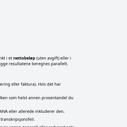
kt i et
nettobeløp
(uten avgift) eller i
begge resultatene beregnes parallelt.
ring eller faktura). Hvis det har
vilken som helst annen prosentandel du
 MVA eller allerede inkluderer den.
transkripsjonsfeil.