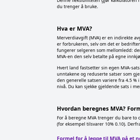
Denne fleksibiliteten gjør kalkulatoren 
du trenger å bruke.
Hva er MVA?
Merverdiavgift (MVA) er en indirekte avg
er forbrukeren, selv om det er bedrifte
fungerer selgeren som mellomledd: den 
MVA-en den selv betalte på egne innkjø
Hvert land fastsetter sin egen MVA-sats 
unntakene og reduserte satser som gjel
den generelle satsen variere fra 4.5 % 
nivå. Du kan sjekke gjeldende sats i me
Hvordan beregnes MVA? Form
For å beregne MVA trenger du bare to op
(for eksempel tilsvarer 10% 0.10). Derfr
Formel for å legge til MVA på et 