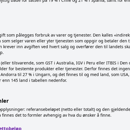
nyttig både for satsen på 19 % i Chile og 21 % i Spania, samt for e
ift som pålegges forbruk av varer og tjenester. Den kalles «indirekt
n som selger varen eller yter tjenesten som oppgir og betaler den t
krever inn avgiften ved hvert salg og overfører den til landets s
p.
(eller tilsvarende, som GST i Australia, IGV i Peru eller ITBIS i De
der for bestemte produkter eller tjenester. Derfor finnes det inge
i Andorra til 27 % i Ungarn, og det finnes til og med land, som US
r enn 145 land i tabellen nedenfor.
ler
plysninger: referansebeløpet (netto eller totalt) og den gjeldende
a finnes det to formler avhengig av hva du ønsker å finne.
nettobeløp