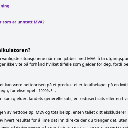
gning
er som er unntatt MVA?
lkulatoren?
o vanligste situasjonene når man jobber med MVA: å ta utgangspun
ger ikke vite på forhånd hvilket tilfelle som gjelder for deg, fordi 
et kan være nettoprisen på et produkt eller totalbeløpet på en kvitte
tegn, for eksempel
.
19990.5
 som gjelder: landets generelle sats, en redusert sats eller en h
gen av nettobeløp, MVA og totalbeløp, enten tallet ditt ekskluderer
hvert resultat for å lime det inn direkte der du trenger det, uten 