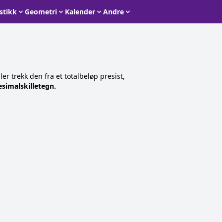
istikk
Geometri
Kalender
Andre
er trekk den fra et totalbeløp presist,
imalskilletegn.