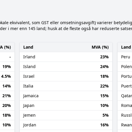
okale ekvivalent, som GST eller omsetningsavgift) varierer betydel
 i mer enn 145 land; husk at de fleste også har reduserte satser 
A (%)
Land
MVA (%)
Land
-
Irland
23%
Peru
19%
Island
24%
Polen
4.5%
Israel
18%
Portu
14%
Italia
22%
Puert
21%
Jamaica
15%
Qata
20%
Japan
10%
Roma
18%
Jemen
5%
Russ
10%
Jordan
16%
Rwan