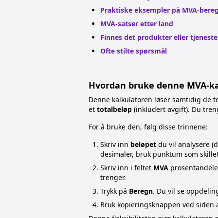
Praktiske eksempler på MVA-bere
MVA-satser etter land
Finnes det produkter eller tjenest
Ofte stilte spørsmål
Hvordan bruke denne MVA-ka
Denne kalkulatoren løser samtidig de t
et
totalbeløp
(inkludert avgift). Du tren
For å bruke den, følg disse trinnene:
Skriv inn
beløpet
du vil analysere (d
desimaler, bruk punktum som skille
Skriv inn i feltet
MVA
prosentandelen
trenger.
Trykk på
Beregn
. Du vil se oppdelin
Bruk kopieringsknappen ved siden av 