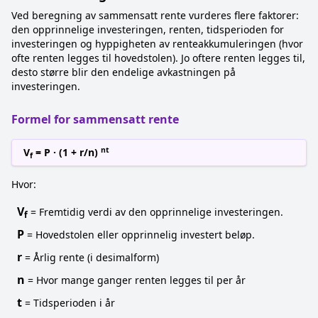
Ved beregning av sammensatt rente vurderes flere faktorer:
den opprinnelige investeringen, renten, tidsperioden for
investeringen og hyppigheten av renteakkumuleringen (hvor
ofte renten legges til hovedstolen). Jo oftere renten legges til,
desto større blir den endelige avkastningen på
investeringen.
Formel for sammensatt rente
nt
V
= P · (1 + r/n)
f
Hvor:
V
= Fremtidig verdi av den opprinnelige investeringen.
f
P
= Hovedstolen eller opprinnelig investert beløp.
r
= Årlig rente (i desimalform)
n
= Hvor mange ganger renten legges til per år
t
= Tidsperioden i år