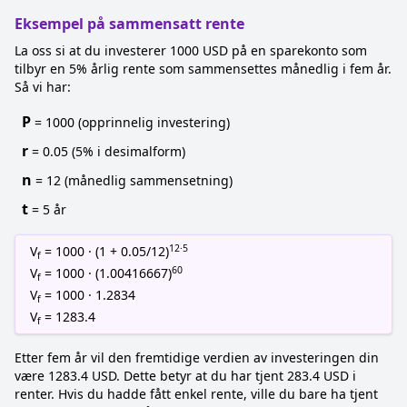
Eksempel på sammensatt rente
La oss si at du investerer 1000 USD på en sparekonto som
tilbyr en 5% årlig rente som sammensettes månedlig i fem år.
Så vi har:
P
= 1000 (opprinnelig investering)
r
= 0.05 (5% i desimalform)
n
= 12 (månedlig sammensetning)
t
= 5 år
12·5
V
= 1000 · (1 + 0.05/12)
f
60
V
= 1000 · (1.00416667)
f
V
= 1000 · 1.2834
f
V
= 1283.4
f
Etter fem år vil den fremtidige verdien av investeringen din
være 1283.4 USD. Dette betyr at du har tjent 283.4 USD i
renter. Hvis du hadde fått enkel rente, ville du bare ha tjent