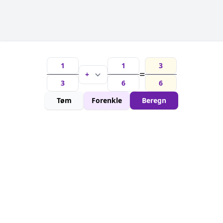
=
Tøm
Forenkle
Beregn