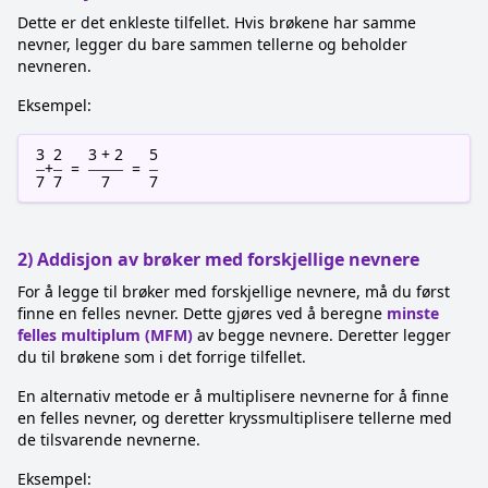
Dette er det enkleste tilfellet. Hvis brøkene har samme
nevner, legger du bare sammen tellerne og beholder
nevneren.
Eksempel:
3
2
3 + 2
5
+
=
=
7
7
7
7
2) Addisjon av brøker med forskjellige nevnere
For å legge til brøker med forskjellige nevnere, må du først
finne en felles nevner. Dette gjøres ved å beregne
minste
felles multiplum (MFM)
av begge nevnere. Deretter legger
du til brøkene som i det forrige tilfellet.
En alternativ metode er å multiplisere nevnerne for å finne
en felles nevner, og deretter kryssmultiplisere tellerne med
de tilsvarende nevnerne.
Eksempel: