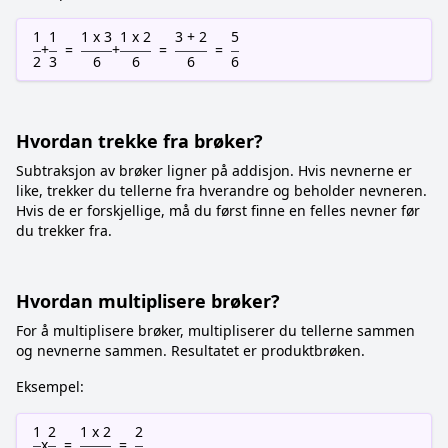
1
1
1 x 3
1 x 2
3 + 2
5
+
=
+
=
=
2
3
6
6
6
6
Hvordan trekke fra brøker?
Subtraksjon av brøker ligner på addisjon. Hvis nevnerne er
like, trekker du tellerne fra hverandre og beholder nevneren.
Hvis de er forskjellige, må du først finne en felles nevner før
du trekker fra.
Hvordan multiplisere brøker?
For å multiplisere brøker, multipliserer du tellerne sammen
og nevnerne sammen. Resultatet er produktbrøken.
Eksempel:
1
2
1 x 2
2
x
=
=