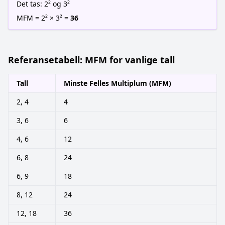
Det tas: 2² og 3²
MFM = 2² × 3² =
36
Referansetabell: MFM for vanlige tall
Tall
Minste Felles Multiplum (MFM)
2, 4
4
3, 6
6
4, 6
12
6, 8
24
6, 9
18
8, 12
24
12, 18
36