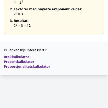
2
4 = 2
2. Faktorer med høyeste eksponent velges:
2
2
× 3
3. Resultat:
2
2
× 3 =
12
Du er kanskje interessert i:
Brøkkalkulator
Prosentkalkulator
Proporsjonalitetskalkulator