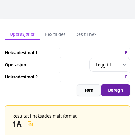
Operasjoner
Hex til des
Des til hex
Heksadesimal 1
Operasjon
Heksadesimal 2
Tøm
Beregn
Resultat i heksadesimalt format:
1A