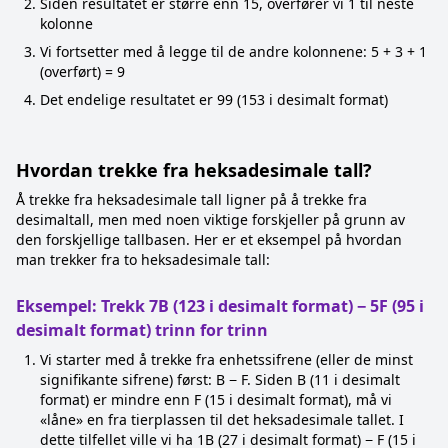
Siden resultatet er større enn 15, overfører vi 1 til neste
kolonne
Vi fortsetter med å legge til de andre kolonnene: 5 + 3 + 1
(overført) = 9
Det endelige resultatet er 99 (153 i desimalt format)
Hvordan trekke fra heksadesimale tall?
Å trekke fra heksadesimale tall ligner på å trekke fra
desimaltall, men med noen viktige forskjeller på grunn av
den forskjellige tallbasen. Her er et eksempel på hvordan
man trekker fra to heksadesimale tall:
Eksempel: Trekk 7B (123 i desimalt format) − 5F (95 i
desimalt format) trinn for trinn
Vi starter med å trekke fra enhetssifrene (eller de minst
signifikante sifrene) først: B − F. Siden B (11 i desimalt
format) er mindre enn F (15 i desimalt format), må vi
«låne» en fra tierplassen til det heksadesimale tallet. I
dette tilfellet ville vi ha 1B (27 i desimalt format) − F (15 i