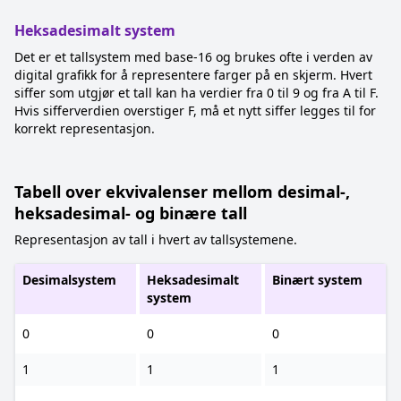
Heksadesimalt system
Det er et tallsystem med base-16 og brukes ofte i verden av
digital grafikk for å representere farger på en skjerm. Hvert
siffer som utgjør et tall kan ha verdier fra 0 til 9 og fra A til F.
Hvis sifferverdien overstiger F, må et nytt siffer legges til for
korrekt representasjon.
Tabell over ekvivalenser mellom desimal-,
heksadesimal- og binære tall
Representasjon av tall i hvert av tallsystemene.
Desimalsystem
Heksadesimalt
Binært system
system
0
0
0
1
1
1