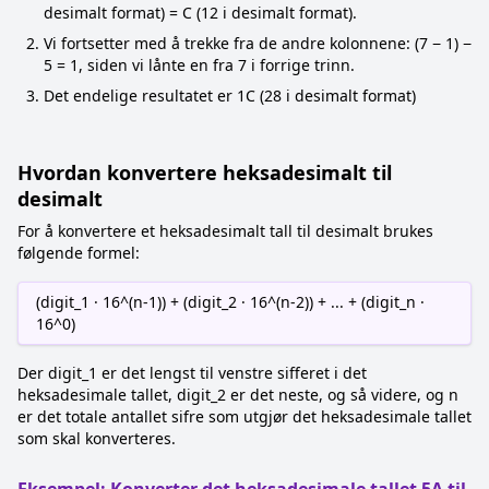
desimalt format) = C (12 i desimalt format).
Vi fortsetter med å trekke fra de andre kolonnene: (7 − 1) −
5 = 1, siden vi lånte en fra 7 i forrige trinn.
Det endelige resultatet er 1C (28 i desimalt format)
Hvordan konvertere heksadesimalt til
desimalt
For å konvertere et heksadesimalt tall til desimalt brukes
følgende formel:
(digit_1 · 16^(n-1)) + (digit_2 · 16^(n-2)) + ... + (digit_n ·
16^0)
Der digit_1 er det lengst til venstre sifferet i det
heksadesimale tallet, digit_2 er det neste, og så videre, og n
er det totale antallet sifre som utgjør det heksadesimale tallet
som skal konverteres.