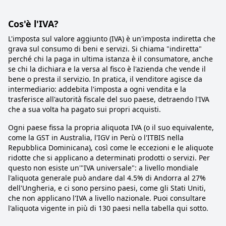
Cos'è l'IVA?
L'imposta sul valore aggiunto (IVA) è un'imposta indiretta che
grava sul consumo di beni e servizi. Si chiama "indiretta"
perché chi la paga in ultima istanza è il consumatore, anche
se chi la dichiara e la versa al fisco è l'azienda che vende il
bene o presta il servizio. In pratica, il venditore agisce da
intermediario: addebita l'imposta a ogni vendita e la
trasferisce all'autorità fiscale del suo paese, detraendo l'IVA
che a sua volta ha pagato sui propri acquisti.
Ogni paese fissa la propria aliquota IVA (o il suo equivalente,
come la GST in Australia, l'IGV in Perù o l'ITBIS nella
Repubblica Dominicana), così come le eccezioni e le aliquote
ridotte che si applicano a determinati prodotti o servizi. Per
questo non esiste un'"IVA universale": a livello mondiale
l'aliquota generale può andare dal 4.5% di Andorra al 27%
dell'Ungheria, e ci sono persino paesi, come gli Stati Uniti,
che non applicano l'IVA a livello nazionale. Puoi consultare
l'aliquota vigente in più di 130 paesi nella tabella qui sotto.