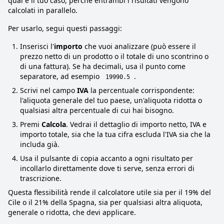
qual è il tuo caso, perché entrambi i risultati vengono
calcolati in parallelo.
Per usarlo, segui questi passaggi:
Inserisci l'
importo
che vuoi analizzare (può essere il
prezzo netto di un prodotto o il totale di uno scontrino o
di una fattura). Se ha decimali, usa il punto come
separatore, ad esempio
.
19990.5
Scrivi nel campo
IVA
la percentuale corrispondente:
l'aliquota generale del tuo paese, un'aliquota ridotta o
qualsiasi altra percentuale di cui hai bisogno.
Premi
Calcola
. Vedrai il dettaglio di importo netto, IVA e
importo totale, sia che la tua cifra escluda l'IVA sia che la
includa già.
Usa il pulsante di copia accanto a ogni risultato per
incollarlo direttamente dove ti serve, senza errori di
trascrizione.
Questa flessibilità rende il calcolatore utile sia per il 19% del
Cile o il 21% della Spagna, sia per qualsiasi altra aliquota,
generale o ridotta, che devi applicare.